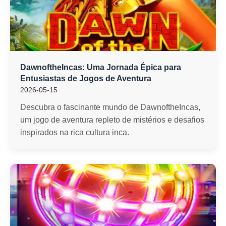
DawnoftheIncas: Uma Jornada Épica para
Entusiastas de Jogos de Aventura
2026-05-15
Descubra o fascinante mundo de DawnoftheIncas,
um jogo de aventura repleto de mistérios e desafios
inspirados na rica cultura inca.