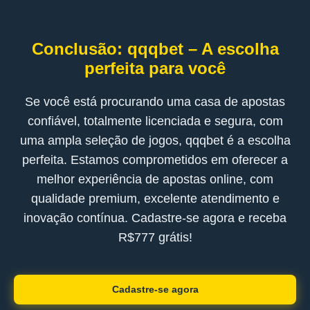
Conclusão: qqqbet – A escolha
perfeita para você
Se você está procurando uma casa de apostas
confiável, totalmente licenciada e segura, com
uma ampla seleção de jogos, qqqbet é a escolha
perfeita. Estamos comprometidos em oferecer a
melhor experiência de apostas online, com
qualidade premium, excelente atendimento e
inovação contínua. Cadastre-se agora e receba
R$777 grátis!
Cadastre-se agora