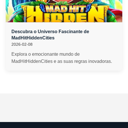
Descubra o Universo Fascinante de
MadHitHiddenCities
2026-02-08
Explora o emocionante mundo de
MadHitHiddenCities e as suas regras inovadoras.