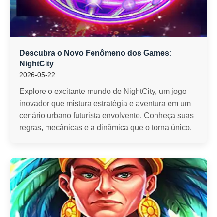
Descubra o Novo Fenômeno dos Games:
NightCity
2026-05-22
Explore o excitante mundo de NightCity, um jogo
inovador que mistura estratégia e aventura em um
cenário urbano futurista envolvente. Conheça suas
regras, mecânicas e a dinâmica que o torna único.