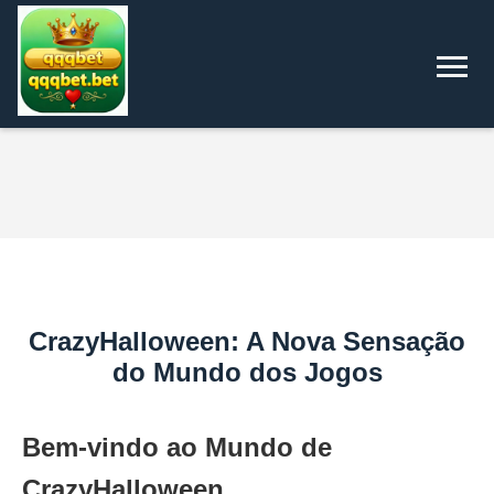
CrazyHalloween: A Nova Sensação
do Mundo dos Jogos
Bem-vindo ao Mundo de
CrazyHalloween