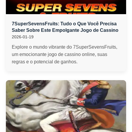
7SuperSevensFruits: Tudo o Que Você Precisa
Saber Sobre Este Empolgante Jogo de Cassino
2026-01-19
Explore o mundo vibrante do 7SuperSevensFruits,
um emocionante jogo de cassino online, suas
regras e o potencial de ganhos.