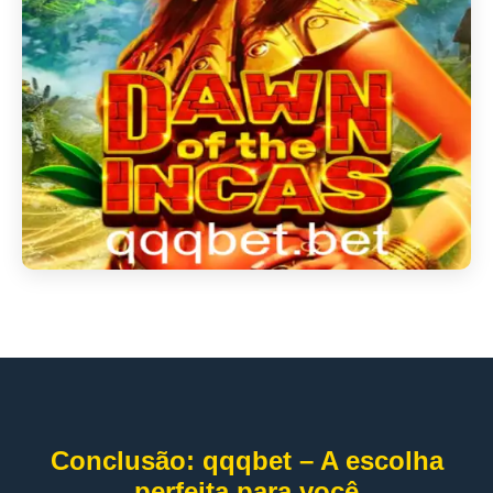
Conclusão: qqqbet – A escolha
perfeita para você