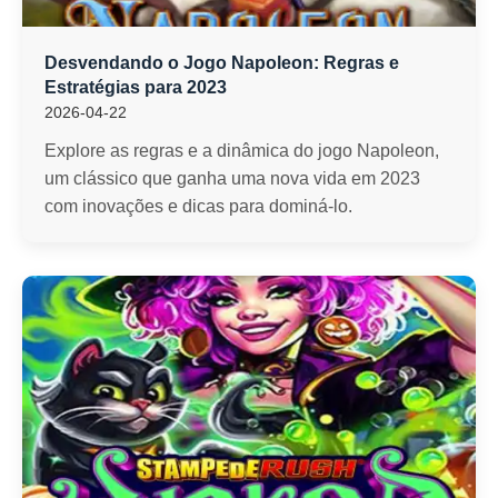
Desvendando o Jogo Napoleon: Regras e
Estratégias para 2023
2026-04-22
Explore as regras e a dinâmica do jogo Napoleon,
um clássico que ganha uma nova vida em 2023
com inovações e dicas para dominá-lo.