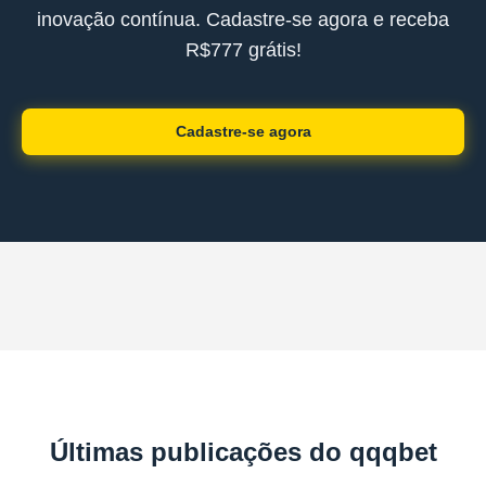
inovação contínua. Cadastre-se agora e receba
R$777 grátis!
Cadastre-se agora
Últimas publicações do qqqbet