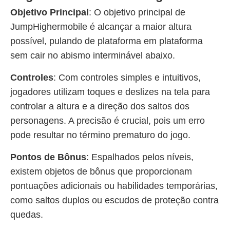
Objetivo Principal
: O objetivo principal de
JumpHighermobile é alcançar a maior altura
possível, pulando de plataforma em plataforma
sem cair no abismo interminável abaixo.
Controles
: Com controles simples e intuitivos,
jogadores utilizam toques e deslizes na tela para
controlar a altura e a direção dos saltos dos
personagens. A precisão é crucial, pois um erro
pode resultar no término prematuro do jogo.
Pontos de Bônus
: Espalhados pelos níveis,
existem objetos de bônus que proporcionam
pontuações adicionais ou habilidades temporárias,
como saltos duplos ou escudos de proteção contra
quedas.