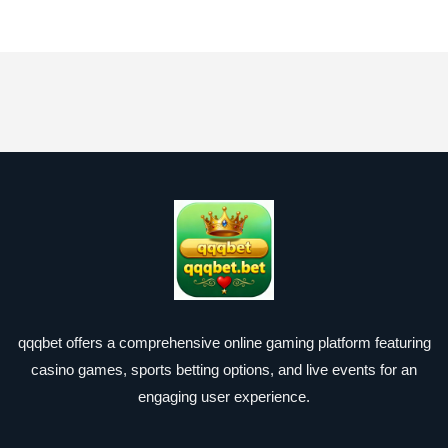
qqqbet offers a comprehensive online gaming platform featuring
casino games, sports betting options, and live events for an
engaging user experience.