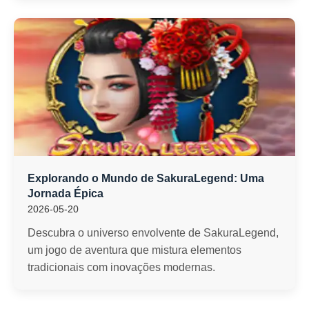
Explorando o Mundo de SakuraLegend: Uma
Jornada Épica
2026-05-20
Descubra o universo envolvente de SakuraLegend,
um jogo de aventura que mistura elementos
tradicionais com inovações modernas.