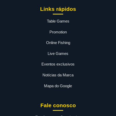
Links rápidos
Table Games
Promotion
Online Fishing
Live Games
Eventos exclusivos
Notícias da Marca
Mapa do Google
Fale conosco