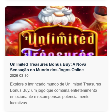
Unlimited Treasures Bonus Buy: A Nova
Sensação no Mundo dos Jogos Online
2026-03-30
Explore o intrincado mundo de Unlimited Treasures
Bonus Buy, um jogo que combina entretenimento
emocionante e recompensas potencialmente
lucrativas.