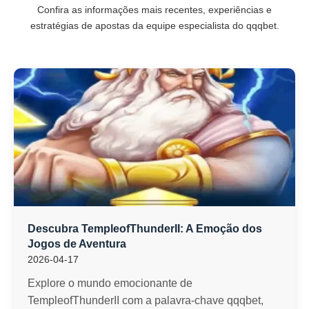
Confira as informações mais recentes, experiências e
estratégias de apostas da equipe especialista do qqqbet.
Descubra TempleofThunderII: A Emoção dos
Jogos de Aventura
2026-04-17
Explore o mundo emocionante de
TempleofThunderII com a palavra-chave qqqbet,