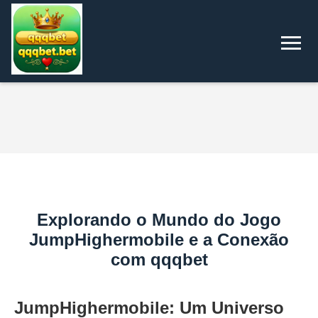
Explorando o Mundo do Jogo
JumpHighermobile e a Conexão
com qqqbet
JumpHighermobile: Um Universo