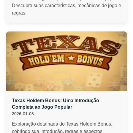
Descubra suas características, mecânicas de jogo e
regras.
Texas Holdem Bonus: Uma Introdução
Completa ao Jogo Popular
2026-01-03
Exploração detalhada do Texas Holdem Bonus,
cobrindo sua introdução, regras e aspectos