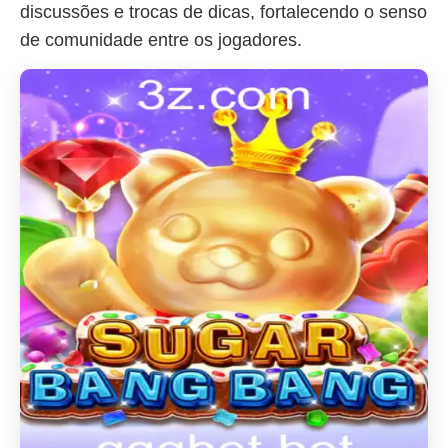
discussões e trocas de dicas, fortalecendo o senso
de comunidade entre os jogadores.