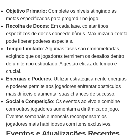
Objetivo Primário:
Complete os níveis atingindo as
metas especificadas para progredir no jogo.
Recolha de Doces:
Em cada fase, coletar tipos
específicos de doces concede bônus. Maximizar a coleta
pode liberar poderes especiais.
Tempo Limitado:
Algumas fases são cronometradas,
exigindo que os jogadores terminem os desafios dentro
de um tempo estipulado. A gestão eficaz do tempo é
crucial.
Energias e Poderes:
Utilizar estrategicamente energias
e poderes permite aos jogadores enfrentar obstáculos
mais difíceis e aumentar suas chances de sucesso.
Social e Competição:
Os eventos ao vivo e combine
com outros jogadores aumentam a dinâmica do jogo.
Eventos semanais e mensais recompensam os
jogadores mais habilidosos com itens exclusivos.
Eventos e Atualizações Recentes