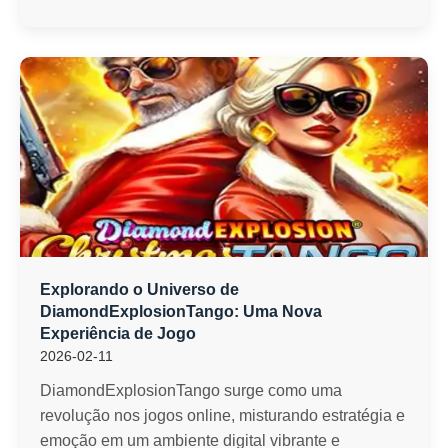
Explorando o Universo de
DiamondExplosionTango: Uma Nova
Experiência de Jogo
2026-02-11
DiamondExplosionTango surge como uma
revolução nos jogos online, misturando estratégia e
emoção em um ambiente digital vibrante e