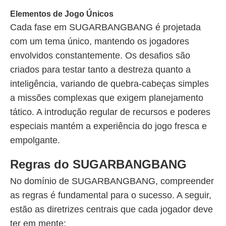
Elementos de Jogo Únicos
Cada fase em SUGARBANGBANG é projetada
com um tema único, mantendo os jogadores
envolvidos constantemente. Os desafios são
criados para testar tanto a destreza quanto a
inteligência, variando de quebra-cabeças simples
a missões complexas que exigem planejamento
tático. A introdução regular de recursos e poderes
especiais mantém a experiência do jogo fresca e
empolgante.
Regras do SUGARBANGBANG
No domínio de SUGARBANGBANG, compreender
as regras é fundamental para o sucesso. A seguir,
estão as diretrizes centrais que cada jogador deve
ter em mente: