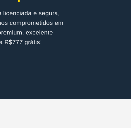
 licenciada e segura,
amos comprometidos em
 premium, excelente
a R$777 grátis!