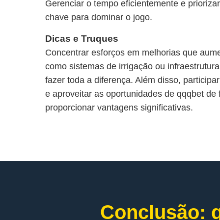
Gerenciar o tempo eficientemente e prioriz
chave para dominar o jogo.
Dicas e Truques
Concentrar esforços em melhorias que aume
como sistemas de irrigação ou infraestrutu
fazer toda a diferença. Além disso, particip
e aproveitar as oportunidades de qqqbet de
proporcionar vantagens significativas.
Conclusão: q