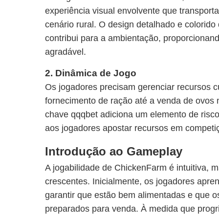
experiência visual envolvente que transport
cenário rural. O design detalhado e colorido
contribui para a ambientação, proporcionan
agradável.
2. Dinâmica de Jogo
Os jogadores precisam gerenciar recursos 
fornecimento de ração até a venda de ovos 
chave qqqbet adiciona um elemento de risc
aos jogadores apostar recursos em competiç
Introdução ao Gameplay
A jogabilidade de ChickenFarm é intuitiva, 
crescentes. Inicialmente, os jogadores apre
garantir que estão bem alimentadas e que o
preparados para venda. À medida que prog