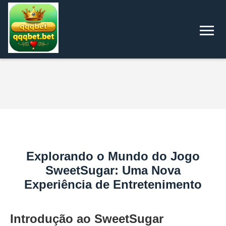
Explorando o Mundo do Jogo
SweetSugar: Uma Nova
Experiência de Entretenimento
Introdução ao SweetSugar