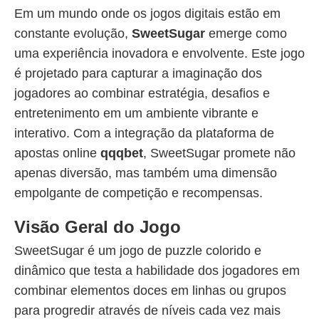
Em um mundo onde os jogos digitais estão em
constante evolução,
SweetSugar
emerge como
uma experiência inovadora e envolvente. Este jogo
é projetado para capturar a imaginação dos
jogadores ao combinar estratégia, desafios e
entretenimento em um ambiente vibrante e
interativo. Com a integração da plataforma de
apostas online
qqqbet
, SweetSugar promete não
apenas diversão, mas também uma dimensão
empolgante de competição e recompensas.
Visão Geral do Jogo
SweetSugar é um jogo de puzzle colorido e
dinâmico que testa a habilidade dos jogadores em
combinar elementos doces em linhas ou grupos
para progredir através de níveis cada vez mais