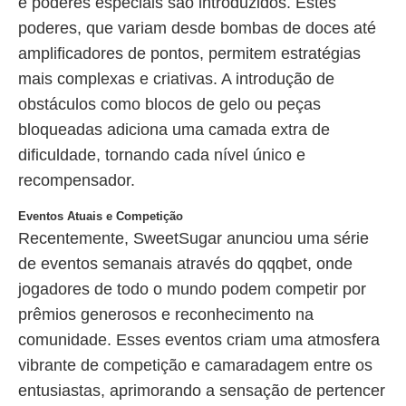
e poderes especiais são introduzidos. Estes
poderes, que variam desde bombas de doces até
amplificadores de pontos, permitem estratégias
mais complexas e criativas. A introdução de
obstáculos como blocos de gelo ou peças
bloqueadas adiciona uma camada extra de
dificuldade, tornando cada nível único e
recompensador.
Eventos Atuais e Competição
Recentemente, SweetSugar anunciou uma série
de eventos semanais através do qqqbet, onde
jogadores de todo o mundo podem competir por
prêmios generosos e reconhecimento na
comunidade. Esses eventos criam uma atmosfera
vibrante de competição e camaradagem entre os
entusiastas, aprimorando a sensação de pertencer