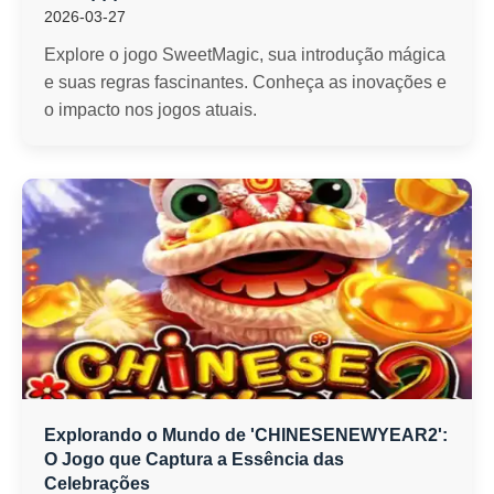
2026-03-27
Explore o jogo SweetMagic, sua introdução mágica
e suas regras fascinantes. Conheça as inovações e
o impacto nos jogos atuais.
Explorando o Mundo de 'CHINESENEWYEAR2':
O Jogo que Captura a Essência das
Celebrações